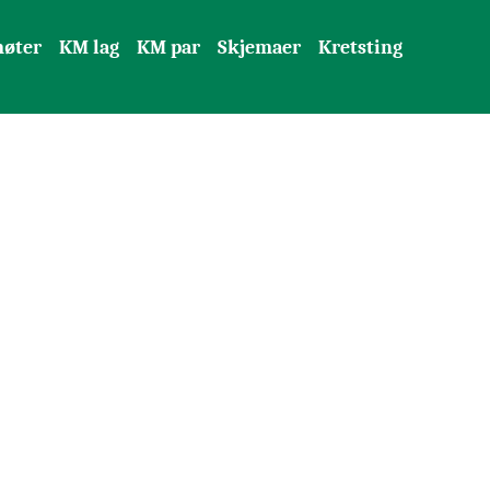
møter
KM lag
KM par
Skjemaer
Kretsting